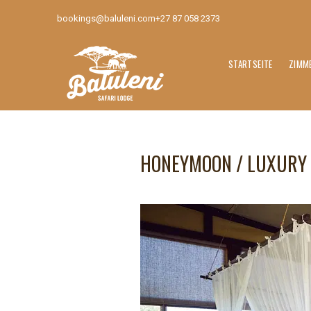
bookings@baluleni.com
+27 87 058 2373
STARTSEITE
ZIMM
HONEYMOON / LUXURY