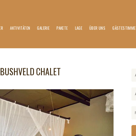
ER
AKTIVITÄTEN
GALERIE
PAKETE
LAGE
ÜBER UNS
GÄSTESTIMME
 BUSHVELD CHALET