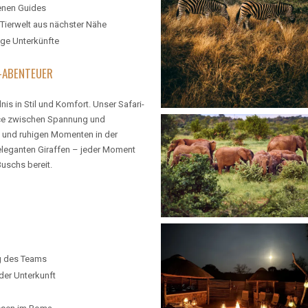
enen Guides
Tierwelt aus nächster Nähe
ige Unterkünfte
I-ABENTEUER
is in Stil und Komfort. Unser Safari-
nce zwischen Spannung und
 und ruhigen Momenten in der
eleganten Giraffen – jeder Moment
uschs bereit.
g des Teams
der Unterkunft