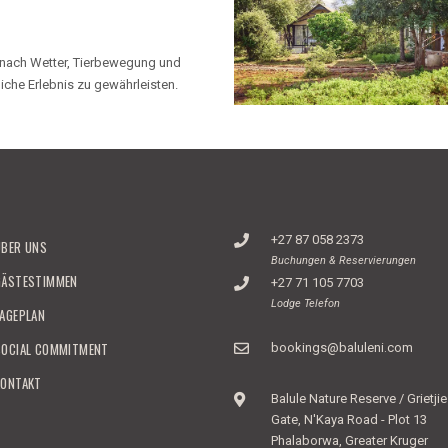
e nach Wetter, Tierbewegung und
che Erlebnis zu gewährleisten.
+27 87 058 2373
ÜBER UNS
Buchungen & Reservierungen
GÄSTESTIMMEN
+27 71 105 7703
Lodge Telefon
LAGEPLAN
SOCIAL COMMITMENT
bookings@baluleni.com
KONTAKT
Balule Nature Reserve / Grietjie
Gate, N'Kaya Road - Plot 13
Phalaborwa, Greater Kruger