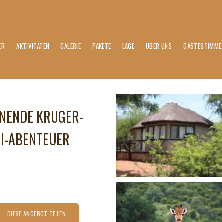
ER
AKTIVITÄTEN
GALERIE
PAKETE
LAGE
ÜBER UNS
GÄSTESTIMME
NNENDE KRUGER-
RI-ABENTEUER
DIESE ANGEBOT TEILEN