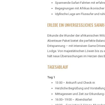
Spannende Safari-Fahrten mit erfahr
Begegnungen mit Afrikas ikonischer 
Idyllische Lage am Flussufer und ruh
ERLEBE EIN UNVERGESSLICHES SAFAR
Erkunde die Wunder der afrikanischen Wildn
Abenteuer-Paket bietet die perfekte Bala
Entspannung – mit intensiven Game Drives
Lodge. Von majestätischen Löwen bis zu 
hält neue Überraschungen im Herzen des B
TAGESABLAUF
Tag 1
13:00 – Ankunft und Check-in
Herzliche Begrüßung und Vorstellun
Mittagessen und Zeit zur Erkundung 
16:00–19:00 – Abendsafari